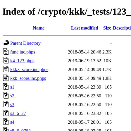
Index of /crypto/kkk/_tests/1
Name
Last modified
Size
Descript
Parent Directory
-
func.inc.phps
2018-05-14 20:46
2.3K
k4_123.phps
2019-06-19 13:52
10K
kkk3_score.inc.phps
2018-05-14 09:49
1.7K
kkk_score.inc.phps
2018-05-14 09:49
1.8K
s1
2018-05-14 23:39
105
s2
2018-05-16 22:50
110
s3
2018-05-16 22:50
110
s3_6_27
2018-05-16 23:32
105
s4
2018-05-17 20:01
105
s5_6_9788
2018-05-18 07:35
105