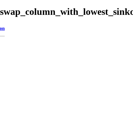
23_swap_column_with_lowest_sink
ion