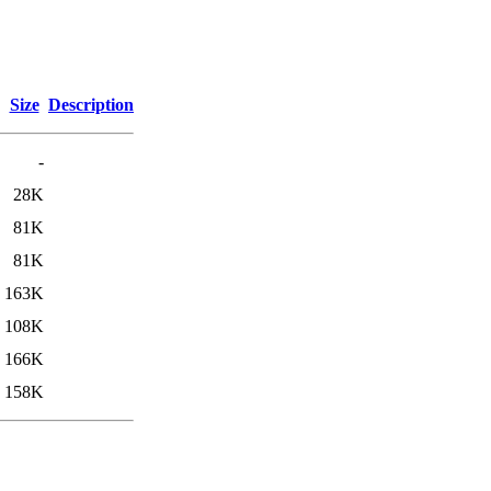
Size
Description
-
28K
81K
81K
163K
108K
166K
158K