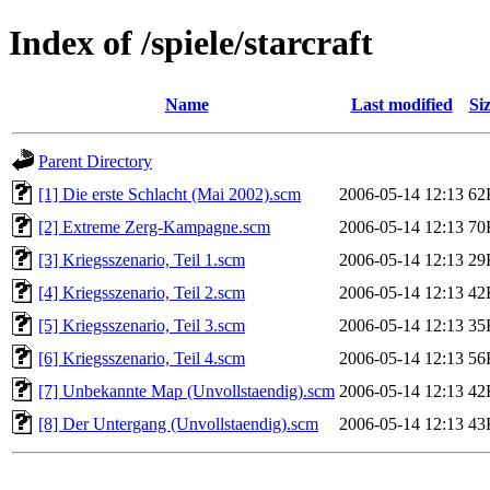
Index of /spiele/starcraft
Name
Last modified
Si
Parent Directory
[1] Die erste Schlacht (Mai 2002).scm
2006-05-14 12:13
62
[2] Extreme Zerg-Kampagne.scm
2006-05-14 12:13
70
[3] Kriegsszenario, Teil 1.scm
2006-05-14 12:13
29
[4] Kriegsszenario, Teil 2.scm
2006-05-14 12:13
42
[5] Kriegsszenario, Teil 3.scm
2006-05-14 12:13
35
[6] Kriegsszenario, Teil 4.scm
2006-05-14 12:13
56
[7] Unbekannte Map (Unvollstaendig).scm
2006-05-14 12:13
42
[8] Der Untergang (Unvollstaendig).scm
2006-05-14 12:13
43