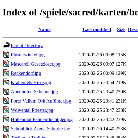
Index of /spiele/sacred/karten/b
Name
Last modified
Size
Desc
Parent Directory
-
Finsterwinkel.jpg
2020-02-26 00:08
115K
Mascarell Gesetzloser.jpg
2020-02-26 00:07
127K
Reckendorf.jpg
2020-02-26 00:09
129K
Krähenfels Hexe.jpg
2020-02-25 23:54
219K
Auenhofen Scheune.jpg
2020-02-25 23:40
230K
Porto Vallum Ork Anführer.jpg
2020-02-25 23:41
231K
Wolvental Priester.jpg
2020-02-25 23:47
238K
Hohenmut Fahnenflüchtiger.jpg
2020-02-25 23:42
239K
Schönblick Arena Schurke.jpg
2020-02-26 14:40
253K
Torfingen Troll.jpg
2020-02-25 23:45
254K