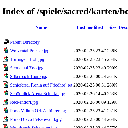
Index of /spiele/sacred/karten/b
Name
Last modified
Size
Desc
Parent Directory
-
Wolvental Priester.jpg
2020-02-25 23:47
238K
Torfingen Troll.jpg
2020-02-25 23:45
254K
Sternental Zoo.jpg
2020-02-25 23:49
290K
Silberbach Taure.jpg
2020-02-25 00:24
261K
Schiefersal Ronin auf Friedhof.jpg
2020-02-25 00:31
280K
Schönblick Arena Schurke.jpg
2020-02-26 14:40
253K
Reckendorf.jpg
2020-02-26 00:09
129K
Porto Vallum Ork Anführer.jpg
2020-02-25 23:41
231K
Porto Draco Felsenwand.jpg
2020-02-25 00:44
264K
Moorbruch Schamane.jpg
2020-02-25 23:44
277K