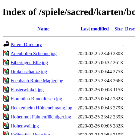
Index of /spiele/sacred/karten/b
Name
Last modified
Size
Desc
Parent Directory
-
Auenhofen Scheune.jpg
2020-02-25 23:40
230K
Biberingen Elfe.jpg
2020-02-25 00:32
261K
Drakenschanze.jpg
2020-02-25 00:44
275K
Feenbach Ruine Magier.jpg
2020-02-25 23:48
266K
Finsterwinkel.jpg
2020-02-26 00:08
115K
Florentina Runenfelsen.jpg
2020-02-25 00:42
282K
Heckenheim Höhleneingang.jpg
2020-02-25 00:43
279K
Hohenmut Fahnenflüchtiger.jpg
2020-02-25 23:42
239K
Hohenwall.jpg
2020-02-26 00:05
282K
Krähenfels Hexe.jpg
2020-02-25 23:54
219K