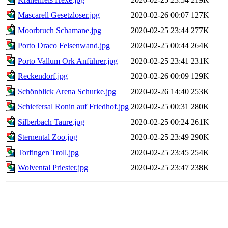
Mascarell Gesetzloser.jpg
2020-02-26 00:07
127K
Moorbruch Schamane.jpg
2020-02-25 23:44
277K
Porto Draco Felsenwand.jpg
2020-02-25 00:44
264K
Porto Vallum Ork Anführer.jpg
2020-02-25 23:41
231K
Reckendorf.jpg
2020-02-26 00:09
129K
Schönblick Arena Schurke.jpg
2020-02-26 14:40
253K
Schiefersal Ronin auf Friedhof.jpg
2020-02-25 00:31
280K
Silberbach Taure.jpg
2020-02-25 00:24
261K
Sternental Zoo.jpg
2020-02-25 23:49
290K
Torfingen Troll.jpg
2020-02-25 23:45
254K
Wolvental Priester.jpg
2020-02-25 23:47
238K