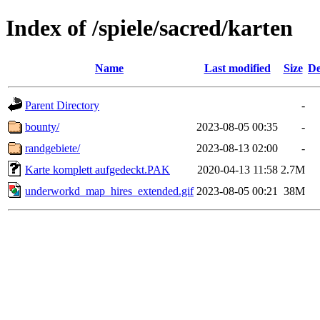
Index of /spiele/sacred/karten
Name
Last modified
Size
De
Parent Directory
-
bounty/
2023-08-05 00:35
-
randgebiete/
2023-08-13 02:00
-
Karte komplett aufgedeckt.PAK
2020-04-13 11:58
2.7M
underworkd_map_hires_extended.gif
2023-08-05 00:21
38M