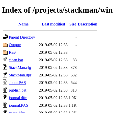
Index of /projects/stackman/wi
Name
Last modified
Size
Description
Parent Directory
-
Output/
2019-05-02 12:38
-
Res/
2019-05-02 12:38
-
clean.bat
2019-05-02 12:38
83
StackMan.cfg
2019-05-02 12:38
378
StackMan.dpr
2019-05-02 12:38
632
about.PAS
2019-05-02 12:38
644
publish.bat
2019-05-02 12:38
813
journal.dfm
2019-05-02 12:38
1.0K
journal.PAS
2019-05-02 12:38
1.1K
name.dfm
2019-05-02 12:38
1.2K